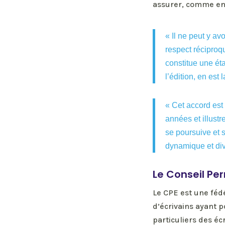
assurer, comme en 2
« Il ne peut y av
respect réciproqu
constitue une ét
l’édition, en est 
« Cet accord est 
années et illustr
se poursuive et 
dynamique et div
Le Conseil Pe
Le CPE est une féd
d’écrivains ayant p
particuliers des éc