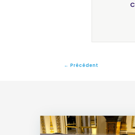
C
←
Précédent