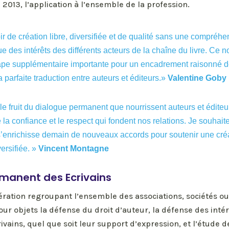
013, l’application à l’ensemble de la profession.
oir de création libre, diversifiée et de qualité sans une compréh
e des intérêts des différents acteurs de la chaîne du livre. Ce n
ape supplémentaire importante pour un encadrement raisonné d
la parfaite traduction entre auteurs et éditeurs.»
Valentine Goby
le fruit du dialogue permanent que nourrissent auteurs et éditeu
e la confiance et le respect qui fondent nos relations. Je souhai
s’enrichisse demain de nouveaux accords pour soutenir une créa
ersifiée. »
Vincent Montagne
rmanent des Ecrivains
ération regroupant l’ensemble des associations, sociétés ou
our objets la défense du droit d’auteur, la défense des inté
rivains, quel que soit leur support d’expression, et l’étude 