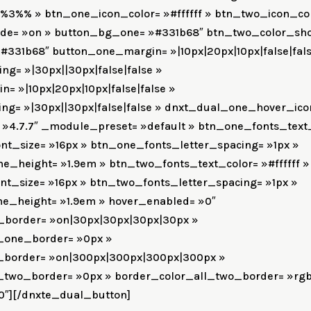
3%% » btn_one_icon_color= »#ffffff » btn_two_icon_colo
e= »on » button_bg_one= »#331b68″ btn_two_color_sh
331b68″ button_one_margin= »|10px|20px|10px|false|fals
g= »|30px||30px|false|false »
= »|10px|20px|10px|false|false »
g= »|30px||30px|false|false » dnxt_dual_one_hover_ico
 »4.7.7″ _module_preset= »default » btn_one_fonts_text_c
t_size= »16px » btn_one_fonts_letter_spacing= »1px »
e_height= »1.9em » btn_two_fonts_text_color= »#ffffff »
t_size= »16px » btn_two_fonts_letter_spacing= »1px »
e_height= »1.9em » hover_enabled= »0″
_border= »on|30px|30px|30px|30px »
_one_border= »0px »
_border= »on|300px|300px|300px|300px »
two_border= »0px » border_color_all_two_border= »rgba
0″][/dnxte_dual_button]