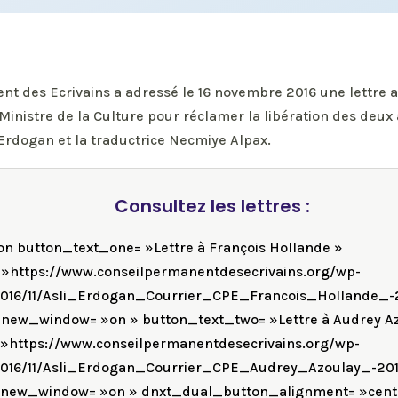
nt des Ecrivains a adressé le 16 novembre 2016 une lettre a
Ministre de la Culture pour réclamer la libération des deux
 Erdogan et la traductrice Necmiye Alpax.
Consultez les lettres :
n button_text_one= »Lettre à François Hollande »
»https://www.conseilpermanentdesecrivains.org/wp-
016/11/Asli_Erdogan_Courrier_CPE_Francois_Hollande_-20
new_window= »on » button_text_two= »Lettre à Audrey Az
»https://www.conseilpermanentdesecrivains.org/wp-
016/11/Asli_Erdogan_Courrier_CPE_Audrey_Azoulay_-2016
new_window= »on » dnxt_dual_button_alignment= »cent