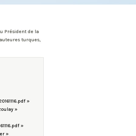
u Président de la
 auteures turques,
161116.pdf »
oulay »
1116.pdf »
er »