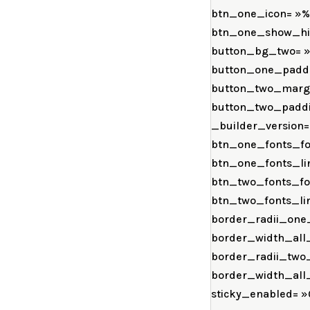
btn_one_icon= »%%
btn_one_show_hid
button_bg_two= »#
button_one_paddin
button_two_margin
button_two_paddin
_builder_version=
btn_one_fonts_fon
btn_one_fonts_lin
btn_two_fonts_fon
btn_two_fonts_lin
border_radii_one
border_width_all
border_radii_two
border_width_all_
sticky_enabled= »