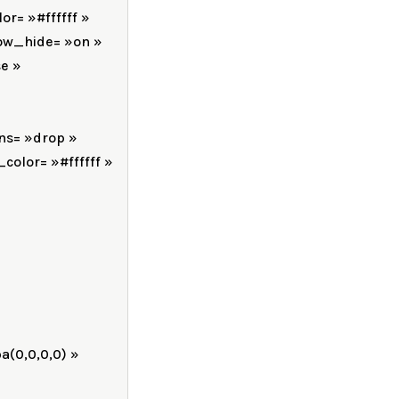
r= »#ffffff »
ow_hide= »on »
e »
ns= »drop »
olor= »#ffffff »
(0,0,0,0) »