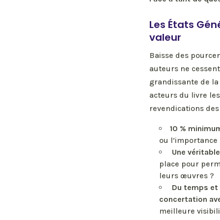
Les États Géné
valeur
Baisse des pourcen
auteurs ne cessent 
grandissante de la
acteurs du livre le
revendications des
10 % minimum
ou l’importance 
Une véritabl
place pour perme
leurs œuvres ?
Du temps et
concertation ave
meilleure visibili