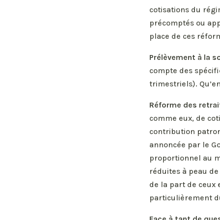
cotisations du régi
précomptés ou appe
place de ces réfor
Prélèvement à la so
compte des spécifi
trimestriels). Qu’e
Réforme des retrai
comme eux, de coti
contribution patro
annoncée par le Go
proportionnel au m
réduites à peau de
de la part de ceux 
particulièrement d
Face à tant de ques