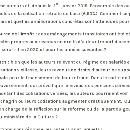
er
me auteurs et, depuis le 1
janvier 2019, l’ensemble des au
lés de la cotisation retraite de base (6,90%). Comment se 
mes et quelles améliorations concrètes sont attendues pour
urce de l’impôt :
des aménagements transitoires ont été ob
cités propres aux revenus en droits d’auteur (report d’ac
n sera-t-il en 2020 et pour les années suivantes ?
tes :
bien que les auteurs relèvent du régime des salariés et
sations vieillesse, leurs revenus en droits d’auteur ne supp
nale pour le financement de leur retraite. Dans le cadre de 
uvernement, qui prévoit que le niveau des pensions servies
ontant des cotisations versées, les auteurs pourraient voir
 chagrin ou leurs cotisations augmenter drastiquement. Qu
en charge de la réflexion sur la réforme ou de la part du g
u ministère de la Culture ?
tions sans réponse, les auteurs sont inquiets ! …