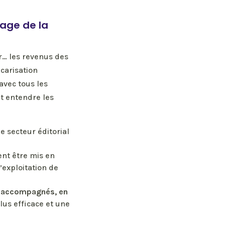
tage de la
r… les revenus des
écarisation
avec tous les
nt entendre les
e secteur éditorial
ent être mis en
’exploitation de
x accompagnés, en
lus efficace et une