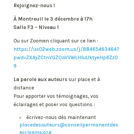
Rejoignez-nous !
À Montreuil le 3 décembre à 17h
Salle F3 – Niveau 1
Ou sur Zoomen cliquant sur ce lien :
https://us02web.zoom.us/j/88465463464?
pwd=ZXAyZCtnVGZOaVVWcHluUktyeHp6Zz0
9
La parole aux auteurs
sur place et à
distance
Pour apporter vos témoignages, vos
éclairages et poser vos questions :
écrivez-nous dès maintenant
placedesauteurs@conseilpermanentdes
ecrivains.org