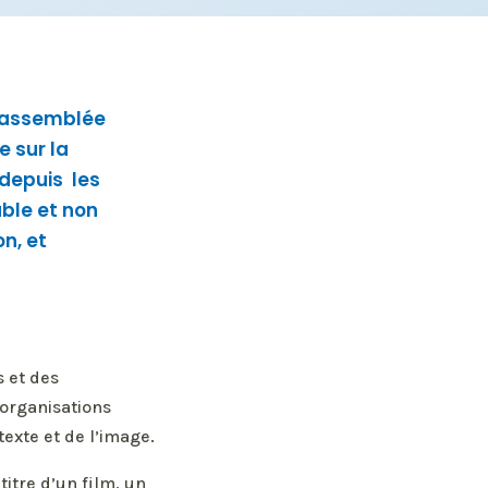
l’assemblée
e sur la
 depuis les
ble et non
n, et
s et des
’organisations
exte et de l’image.
titre d’un film, un