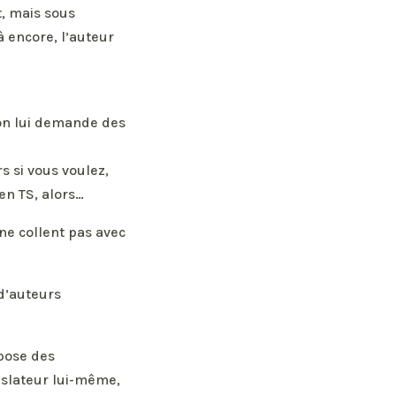
t, mais sous
à encore, l’auteur
, on lui demande des
s si vous voulez,
en TS, alors…
ne collent pas avec
 d’auteurs
 pose des
islateur lui-même,