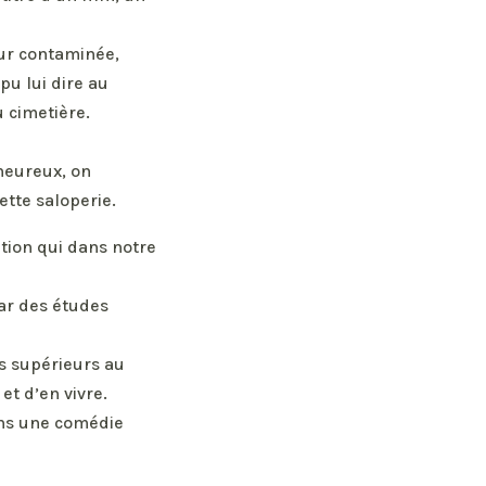
our contaminée,
pu lui dire au
u cimetière.
 heureux, on
ette saloperie.
tion qui dans notre
ar des études
s supérieurs au
et d’en vivre.
dans une comédie