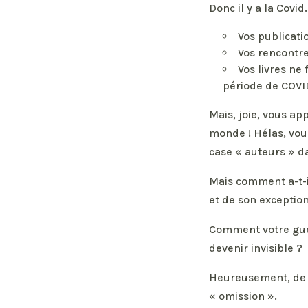
Donc il y a la Covid.
Vos publicati
Vos rencontre
Vos livres ne
période de COVI
Mais, joie, vous ap
monde ! Hélas, vou
case « auteurs » da
Mais comment a-t-il
et de son exception 
Comment votre gueul
devenir invisible ?
Heureusement, de h
« omission ».