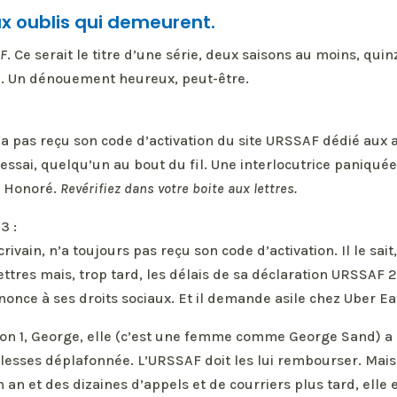
 oublis qui demeurent.
AF
. Ce serait le titre d’une série, deux saisons au moins, qui
 Un dénouement heureux, peut-être.
’a pas reçu son code d’activation du site URSSAF dédié aux a
ssai, quelqu’un au bout du fil. Une interlocutrice paniqué
à Honoré.
Revérifiez dans votre boite aux lettres.
3 :
ivain, n’a toujours pas reçu son code d’activation. Il le sait, 
ettres mais, trop tard, les délais de sa déclaration URSSAF 
once à ses droits sociaux. Et il demande asile chez Uber Ea
son 1, George, elle (c’est une femme comme George Sand) a 
illesses déplafonnée. L’URSSAF doit les lui rembourser. Mais
n an et des dizaines d’appels et de courriers plus tard, elle e