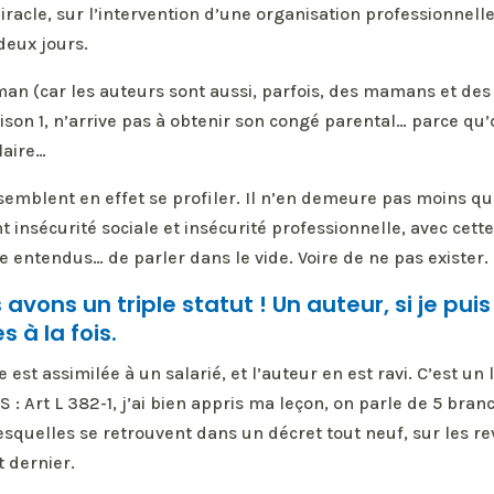
acle, sur l’intervention d’une organisation professionnelle
deux jours.
aman (car les auteurs sont aussi, parfois, des mamans et des
aison 1, n’arrive pas à obtenir son congé parental… parce q
laire…
semblent en effet se profiler. Il n’en demeure pas moins qu
insécurité sociale et insécurité professionnelle, avec cett
e entendus… de parler dans le vide. Voire de ne pas exister.
avons un triple statut ! Un auteur, si je puis 
s à la fois.
est assimilée à un salarié, et l’auteur en est ravi. C’est un l
S : Art L 382-1, j’ai bien appris ma leçon, on parle de 5 bran
esquelles se retrouvent dans un décret tout neuf, sur les r
 dernier.